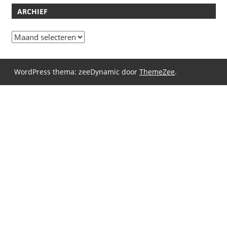
ARCHIEF
Archief
WordPress thema: zeeDynamic door
ThemeZee
.