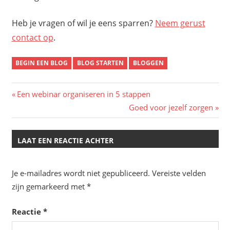
Heb je vragen of wil je eens sparren?
Neem gerust
contact op
.
BEGIN EEN BLOG
BLOG STARTEN
BLOGGEN
Bericht
Vorig
Een webinar organiseren in 5 stappen
bericht:
Volgend
Goed voor jezelf zorgen
navigatie
bericht:
LAAT EEN REACTIE ACHTER
Je e-mailadres wordt niet gepubliceerd.
Vereiste velden
zijn gemarkeerd met
*
Reactie
*