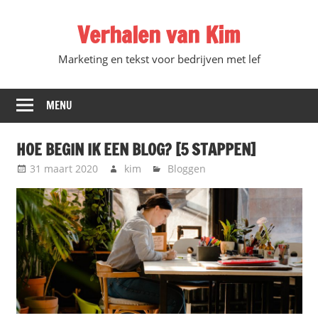
Ga
Verhalen van Kim
direct
naar
Marketing en tekst voor bedrijven met lef
de
inhoud
MENU
HOE BEGIN IK EEN BLOG? [5 STAPPEN]
31 maart 2020
kim
Bloggen