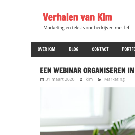
Ga
direct
Verhalen van Kim
naar
de
Marketing en tekst voor bedrijven met lef
inhoud
OVER KIM
BLOG
CONTACT
PORTFO
EEN WEBINAR ORGANISEREN IN
31 maart 2020
kim
Marketing