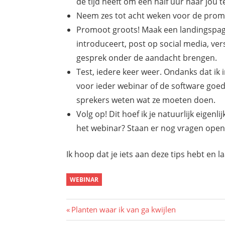
de tijd heeft om een half uur naar jou t
Neem zes tot acht weken voor de prom
Promoot groots! Maak een landingspagi
introduceert, post op social media, ver
gesprek onder de aandacht brengen.
Test, iedere keer weer. Ondanks dat ik 
voor ieder webinar of de software goed
sprekers weten wat ze moeten doen.
Volg op! Dit hoef ik je natuurlijk eigenl
het webinar? Staan er nog vragen open
Ik hoop dat je iets aan deze tips hebt en 
WEBINAR
Bericht
Vorig
Planten waar ik van ga kwijlen
bericht: