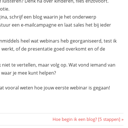
e luisteren? Denk na over kinderen, files enzovoort.
otie.
na, schrijf een blog waarin je het onderwerp
stuur een e-mailcampagne en laat sales het bij ieder
inmiddels heel wat webinars heb georganiseerd, test ik
 werkt, of de presentatie goed overkomt en of de
ijk niet te vertellen, maar volg op. Wat vond iemand van
 waar je mee kunt helpen?
laat vooral weten hoe jouw eerste webinar is gegaan!
Volgend
Hoe begin ik een blog? [5 stappen]
bericht: