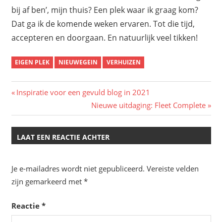
bij af ben’, mijn thuis? Een plek waar ik graag kom?
Dat ga ik de komende weken ervaren. Tot die tijd,
accepteren en doorgaan. En natuurlijk veel tikken!
EIGEN PLEK
NIEUWEGEIN
VERHUIZEN
Bericht
Vorig
Inspiratie voor een gevuld blog in 2021
bericht:
Volgend
Nieuwe uitdaging: Fleet Complete
navigatie
bericht:
LAAT EEN REACTIE ACHTER
Je e-mailadres wordt niet gepubliceerd.
Vereiste velden
zijn gemarkeerd met
*
Reactie
*