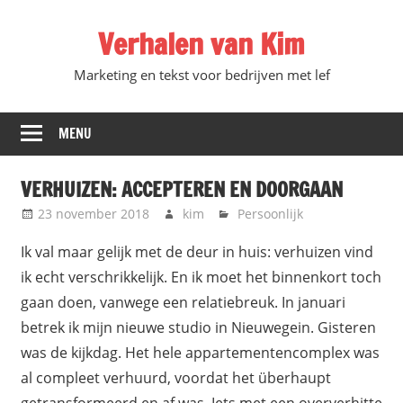
Ga
Verhalen van Kim
direct
naar
Marketing en tekst voor bedrijven met lef
de
inhoud
MENU
VERHUIZEN: ACCEPTEREN EN DOORGAAN
23 november 2018
kim
Persoonlijk
Ik val maar gelijk met de deur in huis: verhuizen vind
ik echt verschrikkelijk. En ik moet het binnenkort toch
gaan doen, vanwege een relatiebreuk. In januari
betrek ik mijn nieuwe studio in Nieuwegein. Gisteren
was de kijkdag. Het hele appartementencomplex was
al compleet verhuurd, voordat het überhaupt
getransformeerd en af was. Iets met een oververhitte