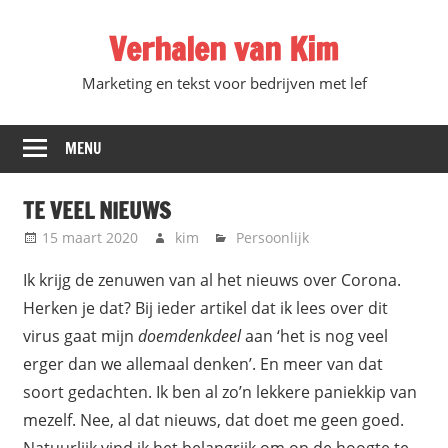
Ga
Verhalen van Kim
direct
naar
Marketing en tekst voor bedrijven met lef
de
inhoud
MENU
TE VEEL NIEUWS
15 maart 2020
kim
Persoonlijk
Ik krijg de zenuwen van al het nieuws over Corona.
Herken je dat? Bij ieder artikel dat ik lees over dit
virus gaat mijn
doemdenkdeel
aan ‘het is nog veel
erger dan we allemaal denken’. En meer van dat
soort gedachten. Ik ben al zo’n lekkere paniekkip van
mezelf. Nee, al dat nieuws, dat doet me geen goed.
Natuurlijk vind ik het belangrijk om op de hoogte te