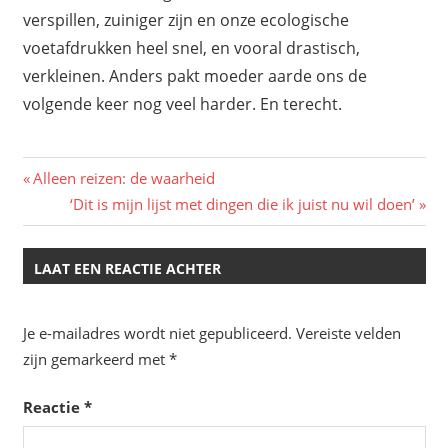
verspillen, zuiniger zijn en onze ecologische
voetafdrukken heel snel, en vooral drastisch,
verkleinen. Anders pakt moeder aarde ons de
volgende keer nog veel harder. En terecht.
Bericht
Vorig
Alleen reizen: de waarheid
bericht:
Volgend
‘Dit is mijn lijst met dingen die ik juist nu wil doen’
navigatie
bericht:
LAAT EEN REACTIE ACHTER
Je e-mailadres wordt niet gepubliceerd.
Vereiste velden
zijn gemarkeerd met
*
Reactie
*